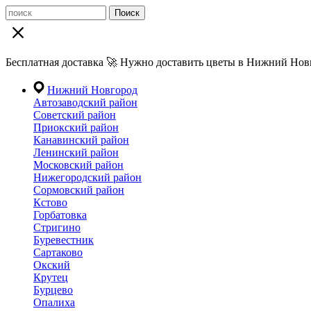
Поиск
Бесплатная доставка 🚀 Нужно доставить цветы в Нижний Новг
Нижний Новгород
Автозаводский район
Советский район
Приокский район
Канавинский район
Ленинский район
Московский район
Нижегородский район
Сормовский район
Кстово
Горбатовка
Стригино
Буревестник
Сартаково
Окский
Крутец
Бурцево
Опалиха