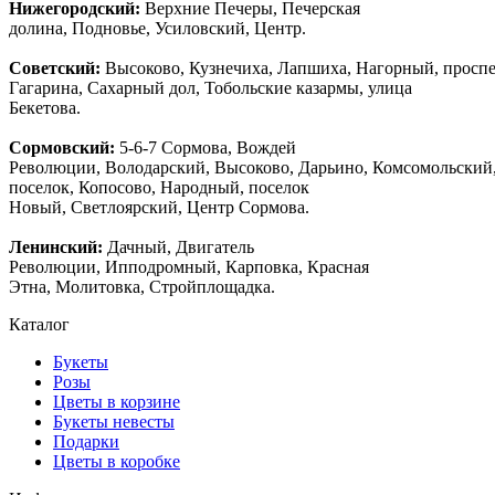
Нижегородский:
Верхние Печеры, Печерская
долина, Подновье, Усиловский, Центр.
Советский:
Высоково, Кузнечиха, Лапшиха, Нагорный, просп
Гагарина, Сахарный дол, Тобольские казармы, улица
Бекетова.
Сормовский:
5-6-7 Сормова, Вождей
Революции, Володарский, Высоково, Дарьино, Комсомольский
поселок, Копосово, Народный, поселок
Новый, Светлоярский, Центр Сормова.
Ленинский:
Дачный, Двигатель
Революции, Ипподромный, Карповка, Красная
Этна, Молитовка, Стройплощадка.
Каталог
Букеты
Розы
Цветы в корзине
Букеты невесты
Подарки
Цветы в коробке