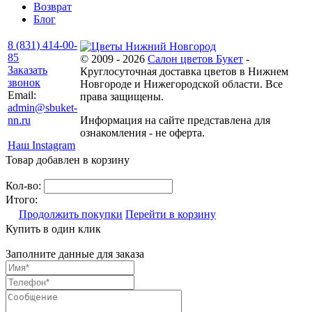
Возврат
Блог
8 (831) 414-00-
85
© 2009 - 2026
Салон цветов Букет
-
Заказать
Круглосуточная доставка цветов в Нижнем
звонок
Новгороде и Нижегородской области. Все
Email:
права защищены.
admin@sbuket-
nn.ru
Информация на сайте представлена для
ознакомления - не оферта.
Наш Instagram
Товар добавлен в корзину
Кол-во:
Итого:
Продолжить покупки
Перейти в корзину
Купить в один клик
Заполните данные для заказа