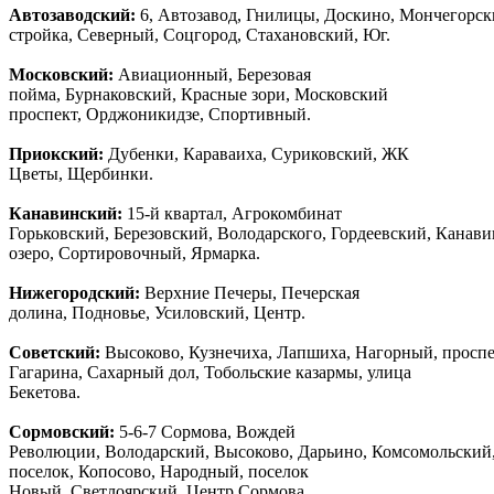
Автозаводски
й
:
6, Автозавод, Гнилицы, Доскино, Мончегорск
стройка, Северный, Соцгород, Стахановский, Юг.
Московский:
Авиационный, Березовая
пойма, Бурнаковский, Красные зори, Московский
проспект, Орджоникидзе, Спортивный.
Приокский:
Дубенки, Караваиха, Суриковский, ЖК
Цветы, Щербинки.
Канавинский:
15-й квартал, Агрокомбинат
Горьковский, Березовский, Володарского, Гордеевский, Канав
озеро, Сортировочный, Ярмарка.
Нижегородский:
Верхние Печеры, Печерская
долина, Подновье, Усиловский, Центр.
Советский:
Высоково, Кузнечиха, Лапшиха, Нагорный, просп
Гагарина, Сахарный дол, Тобольские казармы, улица
Бекетова.
Сормовский:
5-6-7 Сормова, Вождей
Революции, Володарский, Высоково, Дарьино, Комсомольский
поселок, Копосово, Народный, поселок
Новый, Светлоярский, Центр Сормова.