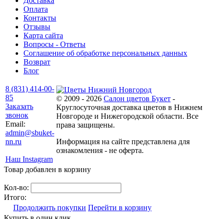
Доставка
Оплата
Контакты
Отзывы
Карта сайта
Вопросы - Ответы
Соглашение об обработке персональных данных
Возврат
Блог
8 (831) 414-00-
85
© 2009 - 2026
Салон цветов Букет
-
Заказать
Круглосуточная доставка цветов в Нижнем
звонок
Новгороде и Нижегородской области. Все
Email:
права защищены.
admin@sbuket-
nn.ru
Информация на сайте представлена для
ознакомления - не оферта.
Наш Instagram
Товар добавлен в корзину
Кол-во:
Итого:
Продолжить покупки
Перейти в корзину
Купить в один клик