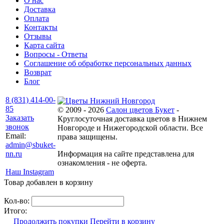
О нас
Доставка
Оплата
Контакты
Отзывы
Карта сайта
Вопросы - Ответы
Соглашение об обработке персональных данных
Возврат
Блог
8 (831) 414-00-
85
© 2009 - 2026
Салон цветов Букет
-
Заказать
Круглосуточная доставка цветов в Нижнем
звонок
Новгороде и Нижегородской области. Все
Email:
права защищены.
admin@sbuket-
nn.ru
Информация на сайте представлена для
ознакомления - не оферта.
Наш Instagram
Товар добавлен в корзину
Кол-во:
Итого:
Продолжить покупки
Перейти в корзину