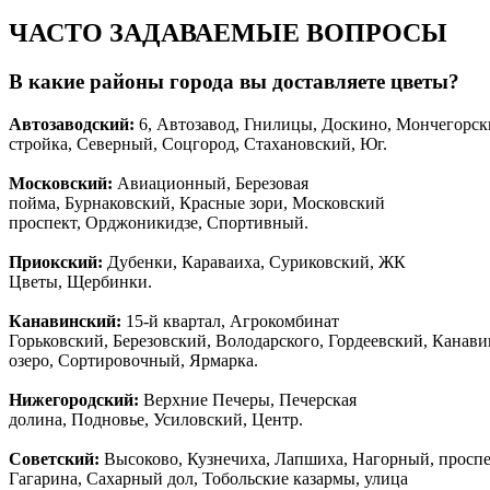
ЧАСТО ЗАДАВАЕМЫЕ ВОПРОСЫ
В какие районы города вы доставляете цветы?
Автозаводски
й
:
6, Автозавод, Гнилицы, Доскино, Мончегорск
стройка, Северный, Соцгород, Стахановский, Юг.
Московский:
Авиационный, Березовая
пойма, Бурнаковский, Красные зори, Московский
проспект, Орджоникидзе, Спортивный.
Приокский:
Дубенки, Караваиха, Суриковский, ЖК
Цветы, Щербинки.
Канавинский:
15-й квартал, Агрокомбинат
Горьковский, Березовский, Володарского, Гордеевский, Канав
озеро, Сортировочный, Ярмарка.
Нижегородский:
Верхние Печеры, Печерская
долина, Подновье, Усиловский, Центр.
Советский:
Высоково, Кузнечиха, Лапшиха, Нагорный, просп
Гагарина, Сахарный дол, Тобольские казармы, улица