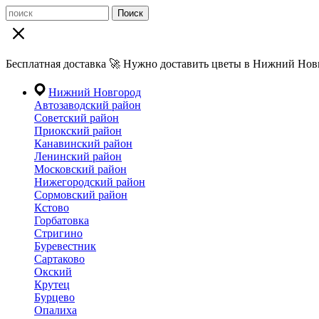
Поиск
Бесплатная доставка 🚀 Нужно доставить цветы в Нижний Новг
Нижний Новгород
Автозаводский район
Советский район
Приокский район
Канавинский район
Ленинский район
Московский район
Нижегородский район
Сормовский район
Кстово
Горбатовка
Стригино
Буревестник
Сартаково
Окский
Крутец
Бурцево
Опалиха