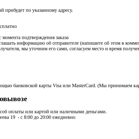
ый прибудет по указанному адресу.
есплатно
с момента подтверждения заказа
зглашать информацию об отправителе (напишите об этом в коммен
олучателя, мы уточним его сами, согласуем место и время получе
мощью банковской карты Visa или MasterCard. (Мы принимаем кар
овывозе
пособ оплаты или картой или наличными деньгами.
ева 19 - с 8:00 до 20:00 ежедневно