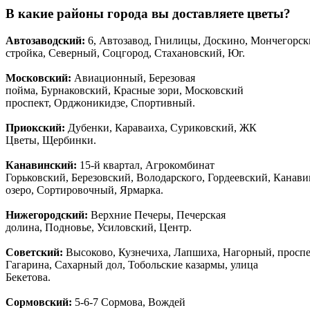
В какие районы города вы доставляете цветы?
Автозаводски
й
:
6, Автозавод, Гнилицы, Доскино, Мончегорск
стройка, Северный, Соцгород, Стахановский, Юг.
Московский:
Авиационный, Березовая
пойма, Бурнаковский, Красные зори, Московский
проспект, Орджоникидзе, Спортивный.
Приокский:
Дубенки, Караваиха, Суриковский, ЖК
Цветы, Щербинки.
Канавинский:
15-й квартал, Агрокомбинат
Горьковский, Березовский, Володарского, Гордеевский, Канав
озеро, Сортировочный, Ярмарка.
Нижегородский:
Верхние Печеры, Печерская
долина, Подновье, Усиловский, Центр.
Советский:
Высоково, Кузнечиха, Лапшиха, Нагорный, просп
Гагарина, Сахарный дол, Тобольские казармы, улица
Бекетова.
Сормовский:
5-6-7 Сормова, Вождей