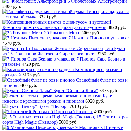
5 Фиолетовых Альстромерий
2400 руб.
Гипсофила радужная
в стильной сумке
3320 руб.
Композиция живых цветов с диантусом и эустомой
3820 руб.
25 Ромашек Микс
5660 руб.
7 Нежных Пионов в упаковке
4570 руб.
Букет
из 15 Тюльпанов Желтого и Сиреневого цвета
3750 руб.
7 Пионов Сара Бернар в
упаковке
4720 руб.
Композиция с розами и
орхидеей
5193 руб.
Свадебный букет из роз и
пионов
5460 руб.
Букет "Сочный Лайм"
3933 руб.
Букет
невесты с кремовыми розами и пионами
6920 руб.
Букет "Велюр"
7610 руб.
5 Гортензий Розовых
4600 руб.
15 Элитных роз
сорта High Magic (Эквадор)
5000 руб.
9 Малиновых Пионов в