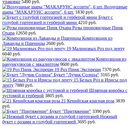
упаковке
5490 руб.
Воздушные
шары "МАКАРУНС ассорти", 6 шт.
1830 руб.
Букет с
голубой гортензией и герберой мини
4210 руб.
Розы пионовидные Пинк
Охара
12650 руб.
Композиция из
Лаванды и Пшеницы
2600 руб.
19 Малиновых Роз под ленту
6040 руб.
Композиция из
ранункулюсов с эвкалиптом
9600 руб.
19 Роз Пинк Экспрешн
7370 руб.
Букет "Лучик Солнца"
3165 руб.
15 Белых Роз и Ирисы под
ленту
7880 руб.
Шляпная коробка с
эустомой и герберой
3805 руб.
21 Кенийская красная роза
3839
руб.
Букет "Притяжение"
3390 руб.
Нежный
букет с розами и голубой гортензией
3695 руб.