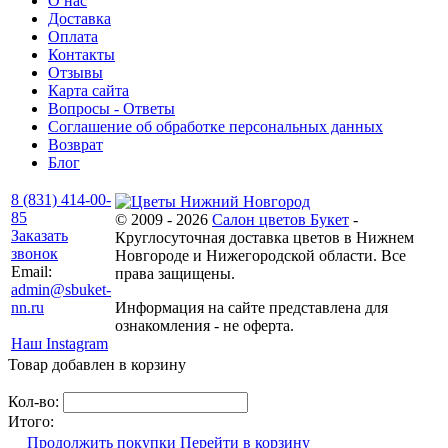
О нас
Доставка
Оплата
Контакты
Отзывы
Карта сайта
Вопросы - Ответы
Соглашение об обработке персональных данных
Возврат
Блог
8 (831) 414-00-
85
© 2009 - 2026
Салон цветов Букет
-
Заказать
Круглосуточная доставка цветов в Нижнем
звонок
Новгороде и Нижегородской области. Все
Email:
права защищены.
admin@sbuket-
nn.ru
Информация на сайте представлена для
ознакомления - не оферта.
Наш Instagram
Товар добавлен в корзину
Кол-во:
Итого:
Продолжить покупки
Перейти в корзину