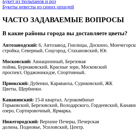
Букет из тюльпанов и роз
Букеты невесты из синих орхидей
ЧАСТО ЗАДАВАЕМЫЕ ВОПРОСЫ
В какие районы города вы доставляете цветы?
Автозаводски
й
:
6, Автозавод, Гнилицы, Доскино, Мончегорск
стройка, Северный, Соцгород, Стахановский, Юг.
Московский:
Авиационный, Березовая
пойма, Бурнаковский, Красные зори, Московский
проспект, Орджоникидзе, Спортивный.
Приокский:
Дубенки, Караваиха, Суриковский, ЖК
Цветы, Щербинки.
Канавинский:
15-й квартал, Агрокомбинат
Горьковский, Березовский, Володарского, Гордеевский, Канав
озеро, Сортировочный, Ярмарка.
Нижегородский:
Верхние Печеры, Печерская
долина, Подновье, Усиловский, Центр.