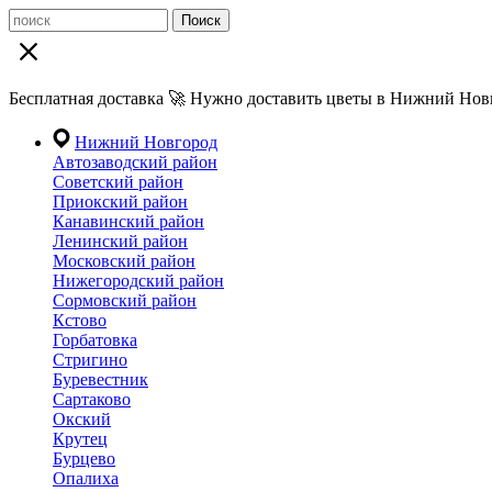
Поиск
Бесплатная доставка 🚀 Нужно доставить цветы в Нижний Новг
Нижний Новгород
Автозаводский район
Советский район
Приокский район
Канавинский район
Ленинский район
Московский район
Нижегородский район
Сормовский район
Кстово
Горбатовка
Стригино
Буревестник
Сартаково
Окский
Крутец
Бурцево
Опалиха