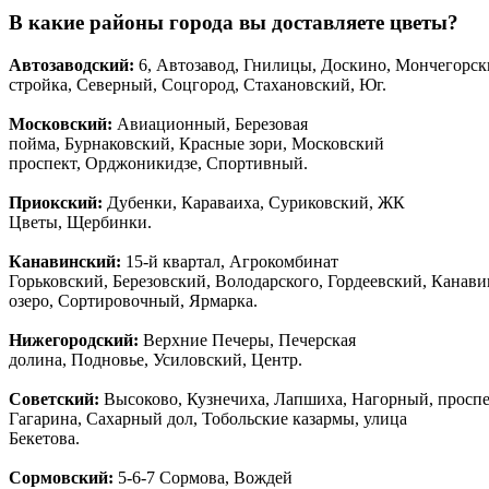
В какие районы города вы доставляете цветы?
Автозаводски
й
:
6, Автозавод, Гнилицы, Доскино, Мончегорск
стройка, Северный, Соцгород, Стахановский, Юг.
Московский:
Авиационный, Березовая
пойма, Бурнаковский, Красные зори, Московский
проспект, Орджоникидзе, Спортивный.
Приокский:
Дубенки, Караваиха, Суриковский, ЖК
Цветы, Щербинки.
Канавинский:
15-й квартал, Агрокомбинат
Горьковский, Березовский, Володарского, Гордеевский, Канав
озеро, Сортировочный, Ярмарка.
Нижегородский:
Верхние Печеры, Печерская
долина, Подновье, Усиловский, Центр.
Советский:
Высоково, Кузнечиха, Лапшиха, Нагорный, просп
Гагарина, Сахарный дол, Тобольские казармы, улица
Бекетова.
Сормовский:
5-6-7 Сормова, Вождей