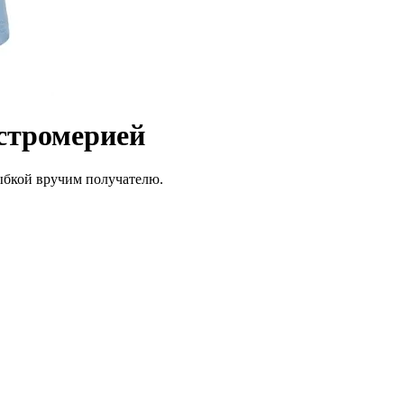
ьстромерией
лыбкой вручим получателю.