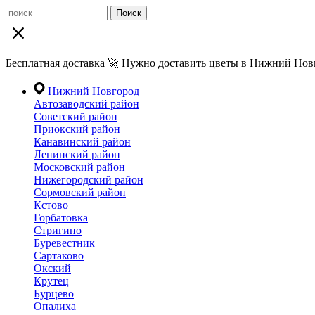
Поиск
Бесплатная доставка 🚀 Нужно доставить цветы в Нижний Новг
Нижний Новгород
Автозаводский район
Советский район
Приокский район
Канавинский район
Ленинский район
Московский район
Нижегородский район
Сормовский район
Кстово
Горбатовка
Стригино
Буревестник
Сартаково
Окский
Крутец
Бурцево
Опалиха