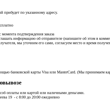
ый прибудет по указанному адресу.
есплатно
с момента подтверждения заказа
зглашать информацию об отправителе (напишите об этом в коммен
олучателя, мы уточним его сами, согласуем место и время получе
мощью банковской карты Visa или MasterCard. (Мы принимаем кар
овывозе
пособ оплаты или картой или наличными деньгами.
ева 19 - с 8:00 до 20:00 ежедневно