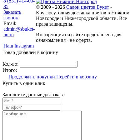
8 (831) 414-00-
85
© 2009 - 2026
Салон цветов Букет
-
Заказать
Круглосуточная доставка цветов в Нижнем
звонок
Новгороде и Нижегородской области. Все
Email:
права защищены.
admin@sbuket-
nn.ru
Информация на сайте представлена для
ознакомления - не оферта.
Наш Instagram
Товар добавлен в корзину
Кол-во:
Итого:
Продолжить покупки
Перейти в корзину
Купить в один клик
Заполните данные для заказа