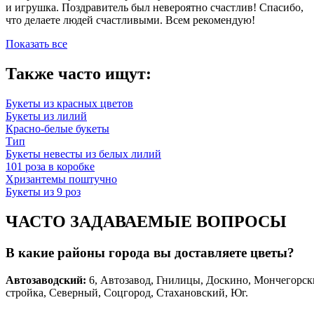
и игрушка. Поздравитель был невероятно счастлив! Спасибо,
что делаете людей счастливыми. Всем рекомендую!
Показать все
Также часто ищут:
Букеты из красных цветов
Букеты из лилий
Красно-белые букеты
Тип
Букеты невесты из белых лилий
101 роза в коробке
Хризантемы поштучно
Букеты из 9 роз
ЧАСТО ЗАДАВАЕМЫЕ ВОПРОСЫ
В какие районы города вы доставляете цветы?
Автозаводски
й
:
6, Автозавод, Гнилицы, Доскино, Мончегорск
стройка, Северный, Соцгород, Стахановский, Юг.