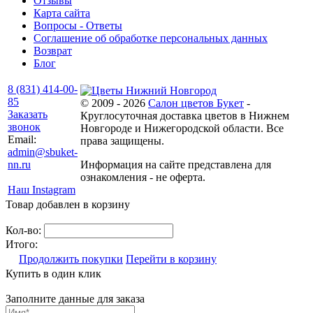
Отзывы
Карта сайта
Вопросы - Ответы
Соглашение об обработке персональных данных
Возврат
Блог
8 (831) 414-00-
85
© 2009 - 2026
Салон цветов Букет
-
Заказать
Круглосуточная доставка цветов в Нижнем
звонок
Новгороде и Нижегородской области. Все
Email:
права защищены.
admin@sbuket-
nn.ru
Информация на сайте представлена для
ознакомления - не оферта.
Наш Instagram
Товар добавлен в корзину
Кол-во:
Итого:
Продолжить покупки
Перейти в корзину
Купить в один клик
Заполните данные для заказа