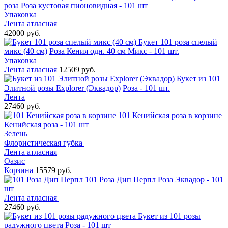
роза
Роза кустовая пионовидная - 101 шт
Упаковка
Лента атласная
42000 руб.
Букет 101 роза спелый
микс (40 см)
Роза Кения одн. 40 см Микс - 101 шт.
Упаковка
Лента атласная
12509 руб.
Букет из 101
Элитной розы Explorer (Эквадор)
Роза - 101 шт.
Лента
27460 руб.
101 Кенийская роза в корзине
Кенийская роза - 101 шт
Зелень
Флористическая губка
Лента атласная
Оазис
Корзина
15579 руб.
101 Роза Дип Перпл
Роза Эквадор - 101
шт
Лента атласная
27460 руб.
Букет из 101 розы
радужного цвета
Роза - 101 шт