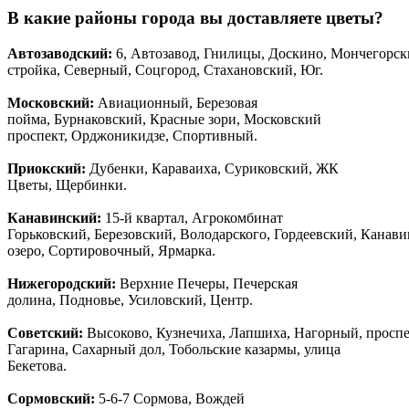
В какие районы города вы доставляете цветы?
Автозаводски
й
:
6, Автозавод, Гнилицы, Доскино, Мончегорск
стройка, Северный, Соцгород, Стахановский, Юг.
Московский:
Авиационный, Березовая
пойма, Бурнаковский, Красные зори, Московский
проспект, Орджоникидзе, Спортивный.
Приокский:
Дубенки, Караваиха, Суриковский, ЖК
Цветы, Щербинки.
Канавинский:
15-й квартал, Агрокомбинат
Горьковский, Березовский, Володарского, Гордеевский, Канав
озеро, Сортировочный, Ярмарка.
Нижегородский:
Верхние Печеры, Печерская
долина, Подновье, Усиловский, Центр.
Советский:
Высоково, Кузнечиха, Лапшиха, Нагорный, просп
Гагарина, Сахарный дол, Тобольские казармы, улица
Бекетова.
Сормовский:
5-6-7 Сормова, Вождей