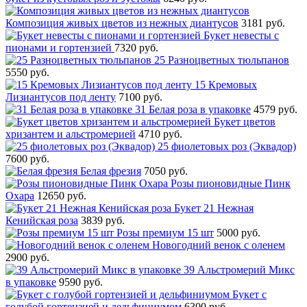
Композиция живых цветов из нежных диантусов
3181 руб.
Букет невесты с
пионами и гортензией
7320 руб.
25 Разноцветных тюльпанов
5550 руб.
15 Кремовых
Лизиантусов под ленту
7100 руб.
31 Белая роза в упаковке
4579 руб.
Букет цветов
хризантем и альстромерией
4710 руб.
25 фиолетовых роз (Эквадор)
7600 руб.
Белая фрезия
7050 руб.
Розы пионовидные Пинк
Охара
12650 руб.
Букет 21 Нежная
Кенийская роза
3839 руб.
Розы премиум 15 шт
5000 руб.
Новогодний венок с оленем
2900 руб.
39 Альстромерий Микс
в упаковке
9590 руб.
Букет с
голубой гортензией и дельфиниумом
6300 руб.