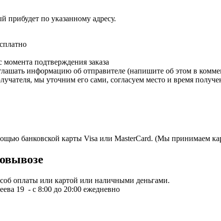
ый прибудет по указанному адресу.
есплатно
с момента подтверждения заказа
зглашать информацию об отправителе (напишите об этом в коммен
олучателя, мы уточним его сами, согласуем место и время получе
мощью банковской карты Visa или MasterCard. (Мы принимаем кар
овывозе
пособ оплаты или картой или наличными деньгами.
ева 19 - с 8:00 до 20:00 ежедневно