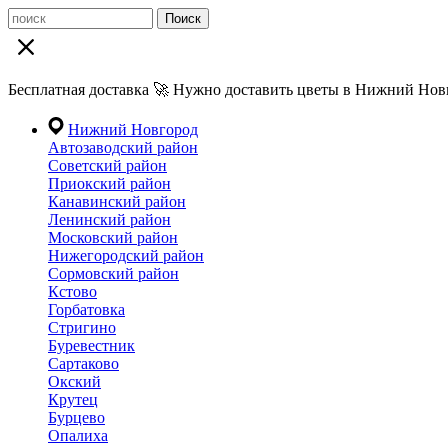
Поиск
Бесплатная доставка 🚀 Нужно доставить цветы в Нижний Новг
Нижний Новгород
Автозаводский район
Советский район
Приокский район
Канавинский район
Ленинский район
Московский район
Нижегородский район
Сормовский район
Кстово
Горбатовка
Стригино
Буревестник
Сартаково
Окский
Крутец
Бурцево
Опалиха