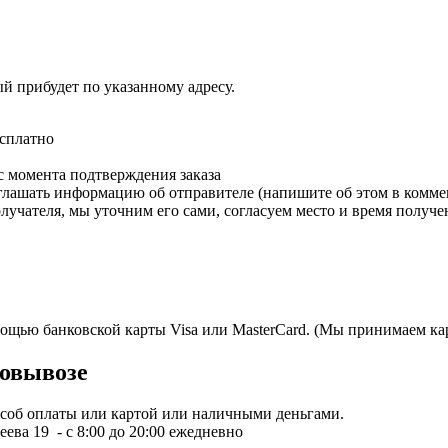
ый прибудет по указанному адресу.
есплатно
с момента подтверждения заказа
зглашать информацию об отправителе (напишите об этом в коммен
олучателя, мы уточним его сами, согласуем место и время получе
мощью банковской карты Visa или MasterCard. (Мы принимаем кар
овывозе
пособ оплаты или картой или наличными деньгами.
ева 19 - с 8:00 до 20:00 ежедневно