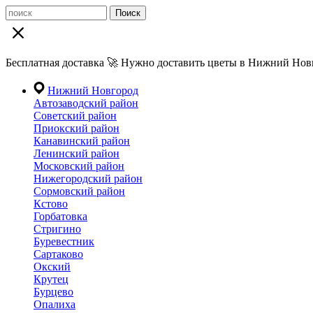
Поиск
Бесплатная доставка 🚀 Нужно доставить цветы в Нижний Новг
Нижний Новгород
Автозаводский район
Советский район
Приокский район
Канавинский район
Ленинский район
Московский район
Нижегородский район
Сормовский район
Кстово
Горбатовка
Стригино
Буревестник
Сартаково
Окский
Крутец
Бурцево
Опалиха