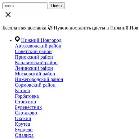
Поиск
Бесплатная доставка 🚀 Нужно доставить цветы в Нижний Новг
Нижний Новгород
Автозаводский район
Советский район
Приокский район
Канавинский район
Ленинский район
Московский район
Нижегородский район
Сормовский район
Кстово
Горбатовка
Стригино
Буревестник
Сартаково
Окский
Крутец
Бурцево
Опалиха