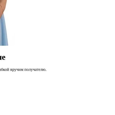
не
лыбкой вручим получателю.