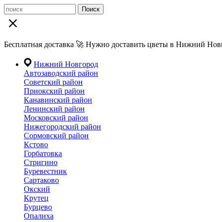
Поиск
Бесплатная доставка 🚀 Нужно доставить цветы в Нижний Новг
Нижний Новгород
Автозаводский район
Советский район
Приокский район
Канавинский район
Ленинский район
Московский район
Нижегородский район
Сормовский район
Кстово
Горбатовка
Стригино
Буревестник
Сартаково
Окский
Крутец
Бурцево
Опалиха