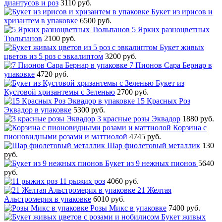
диантусов и роз
3110 руб.
Букет из ирисов и
хризантем в упаковке
6500 руб.
5 Ярких разноцветных
Тюльпанов
2100 руб.
Букет живых
цветов из 5 роз с эвкалиптом
3200 руб.
7 Пионов Сара Бернар в
упаковке
4720 руб.
Букет из
Кустовой хризантемы с Зеленью
2700 руб.
15 Красных Роз
Эквадор в упаковке
5300 руб.
3 красные розы Эквадор
1880 руб.
Корзина с
пионовидными розами и маттиолой
4745 руб.
Шар фиолетовый металлик
130
руб.
Букет из 9 нежных пионов
5640
руб.
11 рыжих роз
4060 руб.
21 Желтая
Альстромерия в упаковке
6010 руб.
Розы Микс в упаковке
7400 руб.
Букет живых