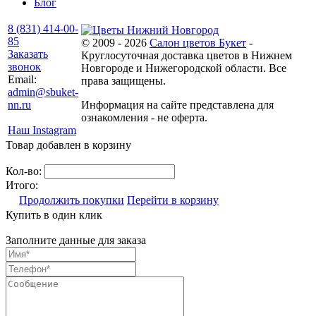
Блог
8 (831) 414-00-
85
© 2009 - 2026
Салон цветов Букет
-
Заказать
Круглосуточная доставка цветов в Нижнем
звонок
Новгороде и Нижегородской области. Все
Email:
права защищены.
admin@sbuket-
nn.ru
Информация на сайте представлена для
ознакомления - не оферта.
Наш Instagram
Товар добавлен в корзину
Кол-во:
Итого:
Продолжить покупки
Перейти в корзину
Купить в один клик
Заполните данные для заказа