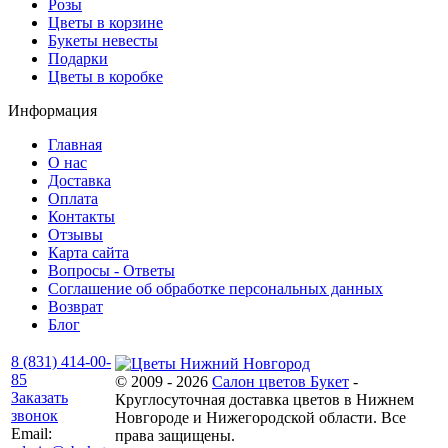
Розы
Цветы в корзине
Букеты невесты
Подарки
Цветы в коробке
Информация
Главная
О нас
Доставка
Оплата
Контакты
Отзывы
Карта сайта
Вопросы - Ответы
Соглашение об обработке персональных данных
Возврат
Блог
8 (831) 414-00-
85
© 2009 - 2026
Салон цветов Букет
-
Заказать
Круглосуточная доставка цветов в Нижнем
звонок
Новгороде и Нижегородской области. Все
Email:
права защищены.