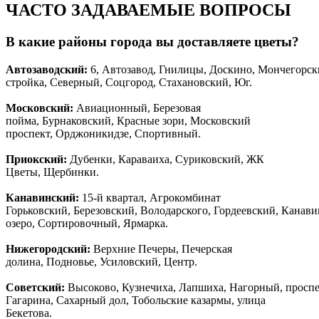
ЧАСТО ЗАДАВАЕМЫЕ ВОПРОСЫ
В какие районы города вы доставляете цветы?
Автозаводски
й
:
6, Автозавод, Гнилицы, Доскино, Мончегорск
стройка, Северный, Соцгород, Стахановский, Юг.
Московский:
Авиационный, Березовая
пойма, Бурнаковский, Красные зори, Московский
проспект, Орджоникидзе, Спортивный.
Приокский:
Дубенки, Караваиха, Суриковский, ЖК
Цветы, Щербинки.
Канавинский:
15-й квартал, Агрокомбинат
Горьковский, Березовский, Володарского, Гордеевский, Канав
озеро, Сортировочный, Ярмарка.
Нижегородский:
Верхние Печеры, Печерская
долина, Подновье, Усиловский, Центр.
Советский:
Высоково, Кузнечиха, Лапшиха, Нагорный, просп
Гагарина, Сахарный дол, Тобольские казармы, улица
Бекетова.