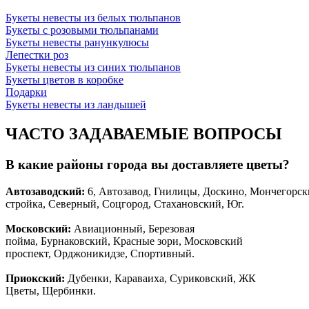
Букеты невесты из белых тюльпанов
Букеты с розовыми тюльпанами
Букеты невесты ранункулюсы
Лепестки роз
Букеты невесты из синих тюльпанов
Букеты цветов в коробке
Подарки
Букеты невесты из ландышей
ЧАСТО ЗАДАВАЕМЫЕ ВОПРОСЫ
В какие районы города вы доставляете цветы?
Автозаводски
й
:
6, Автозавод, Гнилицы, Доскино, Мончегорск
стройка, Северный, Соцгород, Стахановский, Юг.
Московский:
Авиационный, Березовая
пойма, Бурнаковский, Красные зори, Московский
проспект, Орджоникидзе, Спортивный.
Приокский:
Дубенки, Караваиха, Суриковский, ЖК
Цветы, Щербинки.