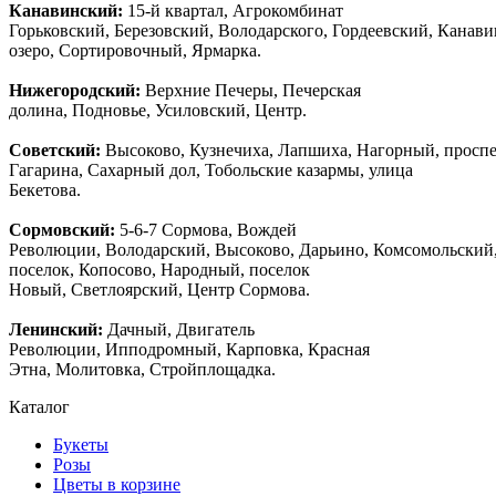
Канавинский:
15-й квартал, Агрокомбинат
Горьковский, Березовский, Володарского, Гордеевский, Канав
озеро, Сортировочный, Ярмарка.
Нижегородский:
Верхние Печеры, Печерская
долина, Подновье, Усиловский, Центр.
Советский:
Высоково, Кузнечиха, Лапшиха, Нагорный, просп
Гагарина, Сахарный дол, Тобольские казармы, улица
Бекетова.
Сормовский:
5-6-7 Сормова, Вождей
Революции, Володарский, Высоково, Дарьино, Комсомольский
поселок, Копосово, Народный, поселок
Новый, Светлоярский, Центр Сормова.
Ленинский:
Дачный, Двигатель
Революции, Ипподромный, Карповка, Красная
Этна, Молитовка, Стройплощадка.
Каталог
Букеты
Розы
Цветы в корзине