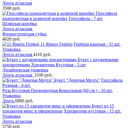
Лента атласная
3500 руб.
Гипсофила
разноцветная в шляпной коробке
Гипсофила - 7 шт
Шляпная коробка
Лента атласная
Флористическая губка
4020 руб.
11 Ярких Гербер
Гербера красная - 11 шт.
Упаковка
Лента атласная
4110 руб.
Букет с кружевными
хризантемами
Хризантема Кустовая - 5 шт
Дизайнерская упаковка
Лента атласная
3100 руб.
Букет "Девичья Мечта"
Гипсофила
Розовая - 4 шт.
Роза Кустовая Пионовидная Коралловая (60 см.) - 10 шт.
Упаковка
Лента
6900 руб.
Букет из 15
хризантем микс в оформлении
Хризантема кустовая - 15 шт.
Упаковка
Лента атласная
5750 руб.