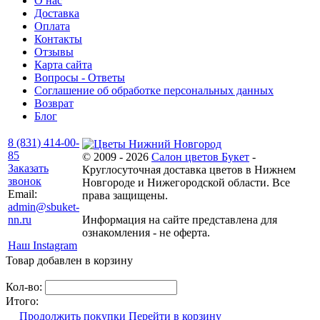
О нас
Доставка
Оплата
Контакты
Отзывы
Карта сайта
Вопросы - Ответы
Соглашение об обработке персональных данных
Возврат
Блог
8 (831) 414-00-
85
© 2009 - 2026
Салон цветов Букет
-
Заказать
Круглосуточная доставка цветов в Нижнем
звонок
Новгороде и Нижегородской области. Все
Email:
права защищены.
admin@sbuket-
nn.ru
Информация на сайте представлена для
ознакомления - не оферта.
Наш Instagram
Товар добавлен в корзину
Кол-во:
Итого:
Продолжить покупки
Перейти в корзину