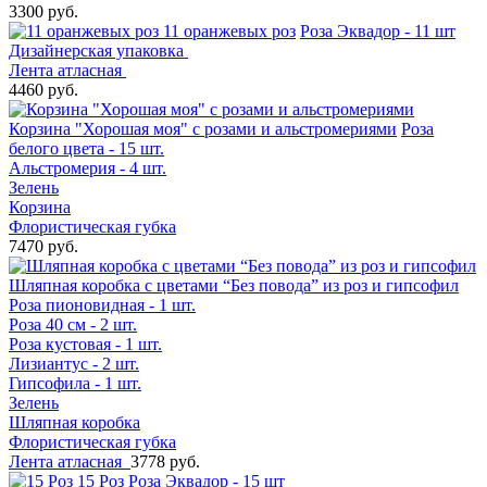
3300 руб.
11 оранжевых роз
Роза Эквадор - 11 шт
Дизайнерская упаковка
Лента атласная
4460 руб.
Корзина "Хорошая моя" с розами и альстромериями
Роза
белого цвета - 15 шт.
Альстромерия - 4 шт.
Зелень
Корзина
Флористическая губка
7470 руб.
Шляпная коробка с цветами “Без повода” из роз и гипсофил
Роза пионовидная - 1 шт.
Роза 40 см - 2 шт.
Роза кустовая - 1 шт.
Лизиантус - 2 шт.
Гипсофила - 1 шт.
Зелень
Шляпная коробка
Флористическая губка
Лента атласная
3778 руб.
15 Роз
Роза Эквадор - 15 шт