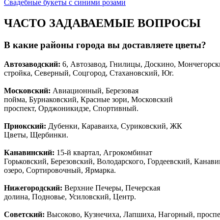
Свадебные букеты с синими розами
ЧАСТО ЗАДАВАЕМЫЕ ВОПРОСЫ
В какие районы города вы доставляете цветы?
Автозаводски
й
:
6, Автозавод, Гнилицы, Доскино, Мончегорск
стройка, Северный, Соцгород, Стахановский, Юг.
Московский:
Авиационный, Березовая
пойма, Бурнаковский, Красные зори, Московский
проспект, Орджоникидзе, Спортивный.
Приокский:
Дубенки, Караваиха, Суриковский, ЖК
Цветы, Щербинки.
Канавинский:
15-й квартал, Агрокомбинат
Горьковский, Березовский, Володарского, Гордеевский, Канав
озеро, Сортировочный, Ярмарка.
Нижегородский:
Верхние Печеры, Печерская
долина, Подновье, Усиловский, Центр.
Советский:
Высоково, Кузнечиха, Лапшиха, Нагорный, просп