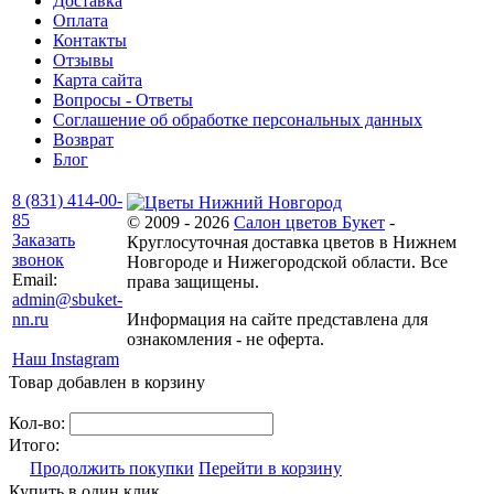
Доставка
Оплата
Контакты
Отзывы
Карта сайта
Вопросы - Ответы
Соглашение об обработке персональных данных
Возврат
Блог
8 (831) 414-00-
85
© 2009 - 2026
Салон цветов Букет
-
Заказать
Круглосуточная доставка цветов в Нижнем
звонок
Новгороде и Нижегородской области. Все
Email:
права защищены.
admin@sbuket-
nn.ru
Информация на сайте представлена для
ознакомления - не оферта.
Наш Instagram
Товар добавлен в корзину
Кол-во:
Итого:
Продолжить покупки
Перейти в корзину
Купить в один клик