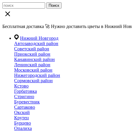
Поиск
Бесплатная доставка 🚀 Нужно доставить цветы в Нижний Новг
Нижний Новгород
Автозаводский район
Советский район
Приокский район
Канавинский район
Ленинский район
Московский район
Нижегородский район
Сормовский район
Кстово
Горбатовка
Стригино
Буревестник
Сартаково
Окский
Крутец
Бурцево
Опалиха