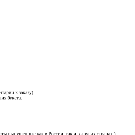
тарии к заказу)
ния букета.
ты выпущенные как в России, так и в других странах.)