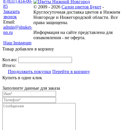
8 (831) 414-00-
85
© 2009 - 2026
Салон цветов Букет
-
Заказать
Круглосуточная доставка цветов в Нижнем
звонок
Новгороде и Нижегородской области. Все
Email:
права защищены.
admin@sbuket-
nn.ru
Информация на сайте представлена для
ознакомления - не оферта.
Наш Instagram
Товар добавлен в корзину
Кол-во:
Итого:
Продолжить покупки
Перейти в корзину
Купить в один клик
Заполните данные для заказа