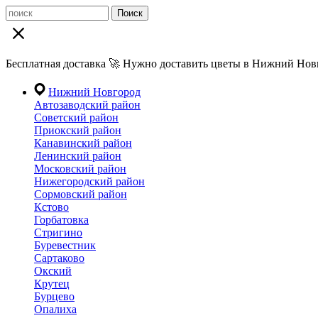
Поиск
Бесплатная доставка 🚀 Нужно доставить цветы в Нижний Новг
Нижний Новгород
Автозаводский район
Советский район
Приокский район
Канавинский район
Ленинский район
Московский район
Нижегородский район
Сормовский район
Кстово
Горбатовка
Стригино
Буревестник
Сартаково
Окский
Крутец
Бурцево
Опалиха