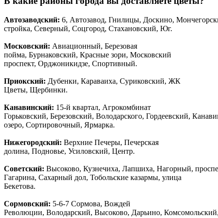
В какие районы города вы доставляете цветы?
Автозаводски
й
:
6, Автозавод, Гнилицы, Доскино, Мончегорск
стройка, Северный, Соцгород, Стахановский, Юг.
Московский:
Авиационный, Березовая
пойма, Бурнаковский, Красные зори, Московский
проспект, Орджоникидзе, Спортивный.
Приокский:
Дубенки, Караваиха, Суриковский, ЖК
Цветы, Щербинки.
Канавинский:
15-й квартал, Агрокомбинат
Горьковский, Березовский, Володарского, Гордеевский, Канав
озеро, Сортировочный, Ярмарка.
Нижегородский:
Верхние Печеры, Печерская
долина, Подновье, Усиловский, Центр.
Советский:
Высоково, Кузнечиха, Лапшиха, Нагорный, просп
Гагарина, Сахарный дол, Тобольские казармы, улица
Бекетова.
Сормовский:
5-6-7 Сормова, Вождей
Революции, Володарский, Высоково, Дарьино, Комсомольский