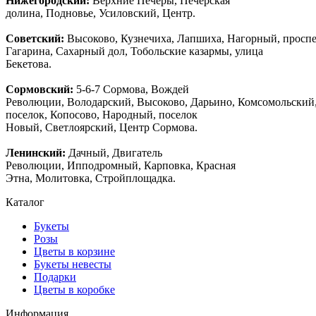
Нижегородский:
Верхние Печеры, Печерская
долина, Подновье, Усиловский, Центр.
Советский:
Высоково, Кузнечиха, Лапшиха, Нагорный, просп
Гагарина, Сахарный дол, Тобольские казармы, улица
Бекетова.
Сормовский:
5-6-7 Сормова, Вождей
Революции, Володарский, Высоково, Дарьино, Комсомольский
поселок, Копосово, Народный, поселок
Новый, Светлоярский, Центр Сормова.
Ленинский:
Дачный, Двигатель
Революции, Ипподромный, Карповка, Красная
Этна, Молитовка, Стройплощадка.
Каталог
Букеты
Розы
Цветы в корзине
Букеты невесты
Подарки
Цветы в коробке
Информация