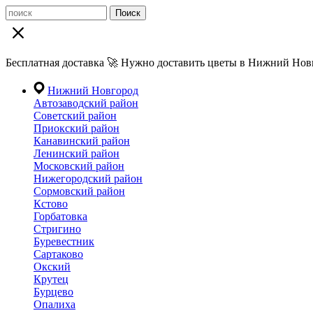
Поиск
Бесплатная доставка 🚀 Нужно доставить цветы в Нижний Новг
Нижний Новгород
Автозаводский район
Советский район
Приокский район
Канавинский район
Ленинский район
Московский район
Нижегородский район
Сормовский район
Кстово
Горбатовка
Стригино
Буревестник
Сартаково
Окский
Крутец
Бурцево
Опалиха