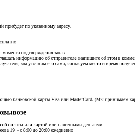
ый прибудет по указанному адресу.
есплатно
с момента подтверждения заказа
зглашать информацию об отправителе (напишите об этом в коммен
олучателя, мы уточним его сами, согласуем место и время получе
мощью банковской карты Visa или MasterCard. (Мы принимаем кар
овывозе
пособ оплаты или картой или наличными деньгами.
ева 19 - с 8:00 до 20:00 ежедневно