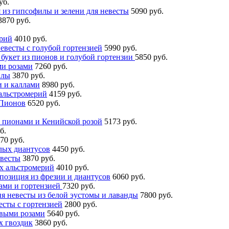
уб.
из гипсофилы и зелени для невесты
5090 руб.
3870 руб.
ерий
4010 руб.
евесты с голубой гортензией
5990 руб.
букет из пионов и голубой гортензии
5850 руб.
ми розами
7260 руб.
илы
3870 руб.
и и каллами
8980 руб.
 альстромерий
4159 руб.
 Пионов
6520 руб.
с пионами и Кенийской розой
5173 руб.
б.
70 руб.
лых диантусов
4450 руб.
евесты
3870 руб.
ых альстромерий
4010 руб.
позиция из фрезии и диантусов
6060 руб.
нами и гортензией
7320 руб.
я невесты из белой эустомы и лаванды
7800 руб.
есты с гортензией
2800 руб.
овыми розами
5640 руб.
х гвоздик
3860 руб.