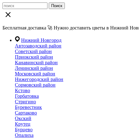
Поиск
Бесплатная доставка 🚀 Нужно доставить цветы в Нижний Новг
Нижний Новгород
Автозаводский район
Советский район
Приокский район
Канавинский район
Ленинский район
Московский район
Нижегородский район
Сормовский район
Кстово
Горбатовка
Стригино
Буревестник
Сартаково
Окский
Крутец
Бурцево
Опалиха