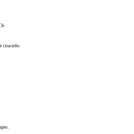
СЬ
е спасибо
арю.