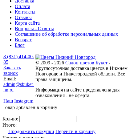
Доставка
Оплата
Контакты
Отзывы
Карта сайта
Вопросы - Ответы
Соглашение об обработке персональных данных
Возврат
Блог
8 (831) 414-00-
85
© 2009 - 2026
Салон цветов Букет
-
Заказать
Круглосуточная доставка цветов в Нижнем
звонок
Новгороде и Нижегородской области. Все
Email:
права защищены.
admin@sbuket-
nn.ru
Информация на сайте представлена для
ознакомления - не оферта.
Наш Instagram
Товар добавлен в корзину
Кол-во:
Итого:
Продолжить покупки
Перейти в корзину
Купить в один клик