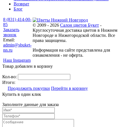
Возврат
Блог
8 (831) 414-00-
85
© 2009 - 2026
Салон цветов Букет
-
Заказать
Круглосуточная доставка цветов в Нижнем
звонок
Новгороде и Нижегородской области. Все
Email:
права защищены.
admin@sbuket-
nn.ru
Информация на сайте представлена для
ознакомления - не оферта.
Наш Instagram
Товар добавлен в корзину
Кол-во:
Итого:
Продолжить покупки
Перейти в корзину
Купить в один клик
Заполните данные для заказа