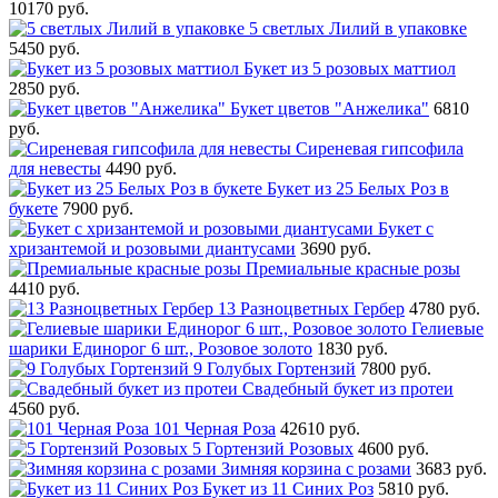
10170 руб.
5 светлых Лилий в упаковке
5450 руб.
Букет из 5 розовых маттиол
2850 руб.
Букет цветов "Анжелика"
6810
руб.
Сиреневая гипсофила
для невесты
4490 руб.
Букет из 25 Белых Роз в
букете
7900 руб.
Букет с
хризантемой и розовыми диантусами
3690 руб.
Премиальные красные розы
4410 руб.
13 Разноцветных Гербер
4780 руб.
Гелиевые
шарики Единорог 6 шт., Розовое золото
1830 руб.
9 Голубых Гортензий
7800 руб.
Свадебный букет из протеи
4560 руб.
101 Черная Роза
42610 руб.
5 Гортензий Розовых
4600 руб.
Зимняя корзина с розами
3683 руб.
Букет из 11 Синих Роз
5810 руб.