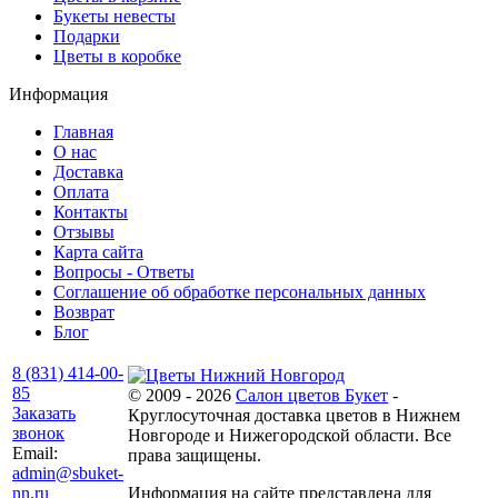
Букеты невесты
Подарки
Цветы в коробке
Информация
Главная
О нас
Доставка
Оплата
Контакты
Отзывы
Карта сайта
Вопросы - Ответы
Соглашение об обработке персональных данных
Возврат
Блог
8 (831) 414-00-
85
© 2009 - 2026
Салон цветов Букет
-
Заказать
Круглосуточная доставка цветов в Нижнем
звонок
Новгороде и Нижегородской области. Все
Email:
права защищены.
admin@sbuket-
nn.ru
Информация на сайте представлена для