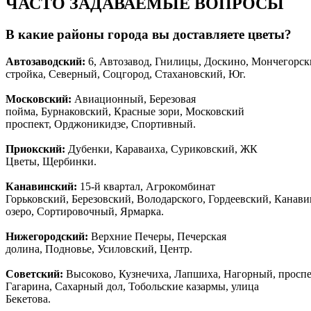
ЧАСТО ЗАДАВАЕМЫЕ ВОПРОСЫ
В какие районы города вы доставляете цветы?
Автозаводски
й
:
6, Автозавод, Гнилицы, Доскино, Мончегорск
стройка, Северный, Соцгород, Стахановский, Юг.
Московский:
Авиационный, Березовая
пойма, Бурнаковский, Красные зори, Московский
проспект, Орджоникидзе, Спортивный.
Приокский:
Дубенки, Караваиха, Суриковский, ЖК
Цветы, Щербинки.
Канавинский:
15-й квартал, Агрокомбинат
Горьковский, Березовский, Володарского, Гордеевский, Канав
озеро, Сортировочный, Ярмарка.
Нижегородский:
Верхние Печеры, Печерская
долина, Подновье, Усиловский, Центр.
Советский:
Высоково, Кузнечиха, Лапшиха, Нагорный, просп
Гагарина, Сахарный дол, Тобольские казармы, улица
Бекетова.