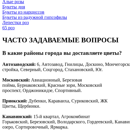
Алые розы
Букеты дня
Букеты из нарциссов
Букеты из радужной гипсофилы
Лепестки роз
65 роз
ЧАСТО ЗАДАВАЕМЫЕ ВОПРОСЫ
В какие районы города вы доставляете цветы?
Автозаводски
й
:
6, Автозавод, Гнилицы, Доскино, Мончегорск
стройка, Северный, Соцгород, Стахановский, Юг.
Московский:
Авиационный, Березовая
пойма, Бурнаковский, Красные зори, Московский
проспект, Орджоникидзе, Спортивный.
Приокский:
Дубенки, Караваиха, Суриковский, ЖК
Цветы, Щербинки.
Канавинский:
15-й квартал, Агрокомбинат
Горьковский, Березовский, Володарского, Гордеевский, Канав
озеро, Сортировочный, Ярмарка.