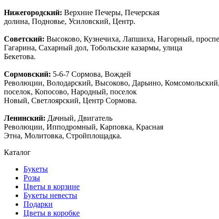
Нижегородский:
Верхние Печеры, Печерская
долина, Подновье, Усиловский, Центр.
Советский:
Высоково, Кузнечиха, Лапшиха, Нагорный, просп
Гагарина, Сахарный дол, Тобольские казармы, улица
Бекетова.
Сормовский:
5-6-7 Сормова, Вождей
Революции, Володарский, Высоково, Дарьино, Комсомольский
поселок, Копосово, Народный, поселок
Новый, Светлоярский, Центр Сормова.
Ленинский:
Дачный, Двигатель
Революции, Ипподромный, Карповка, Красная
Этна, Молитовка, Стройплощадка.
Каталог
Букеты
Розы
Цветы в корзине
Букеты невесты
Подарки
Цветы в коробке