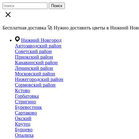
Поиск
Бесплатная доставка 🚀 Нужно доставить цветы в Нижний Новг
Нижний Новгород
Автозаводский район
Советский район
Приокский район
Канавинский район
Ленинский район
Московский район
Нижегородский район
Сормовский район
Кстово
Горбатовка
Стригино
Буревестник
Сартаково
Окский
Крутец
Бурцево
Опалиха