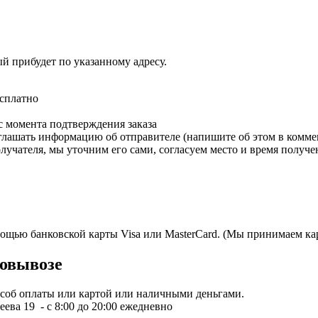
ый прибудет по указанному адресу.
есплатно
с момента подтверждения заказа
зглашать информацию об отправителе (напишите об этом в коммен
олучателя, мы уточним его сами, согласуем место и время получе
мощью банковской карты Visa или MasterCard. (Мы принимаем кар
овывозе
пособ оплаты или картой или наличными деньгами.
ева 19 - с 8:00 до 20:00 ежедневно