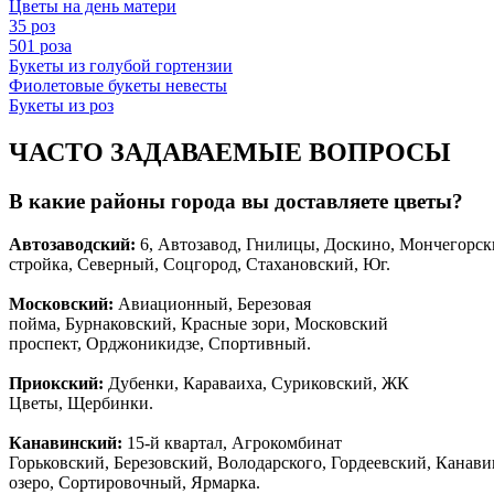
Цветы на день матери
35 роз
501 роза
Букеты из голубой гортензии
Фиолетовые букеты невесты
Букеты из роз
ЧАСТО ЗАДАВАЕМЫЕ ВОПРОСЫ
В какие районы города вы доставляете цветы?
Автозаводски
й
:
6, Автозавод, Гнилицы, Доскино, Мончегорск
стройка, Северный, Соцгород, Стахановский, Юг.
Московский:
Авиационный, Березовая
пойма, Бурнаковский, Красные зори, Московский
проспект, Орджоникидзе, Спортивный.
Приокский:
Дубенки, Караваиха, Суриковский, ЖК
Цветы, Щербинки.
Канавинский:
15-й квартал, Агрокомбинат
Горьковский, Березовский, Володарского, Гордеевский, Канав
озеро, Сортировочный, Ярмарка.