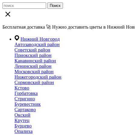
Поиск
Бесплатная доставка 🚀 Нужно доставить цветы в Нижний Новг
Нижний Новгород
Автозаводский район
Советский район
Приокский район
Канавинский район
Ленинский район
Московский район
Нижегородский район
Сормовский район
Кстово
Горбатовка
Стригино
Буревестник
Сартаково
Окский
Крутец
Бурцево
Опалиха