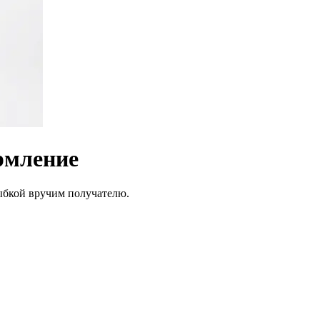
рмление
лыбкой вручим получателю.