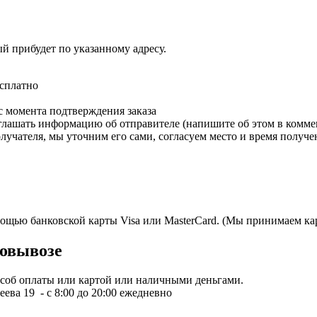
ый прибудет по указанному адресу.
есплатно
с момента подтверждения заказа
зглашать информацию об отправителе (напишите об этом в коммен
олучателя, мы уточним его сами, согласуем место и время получе
мощью банковской карты Visa или MasterCard. (Мы принимаем кар
овывозе
пособ оплаты или картой или наличными деньгами.
ева 19 - с 8:00 до 20:00 ежедневно