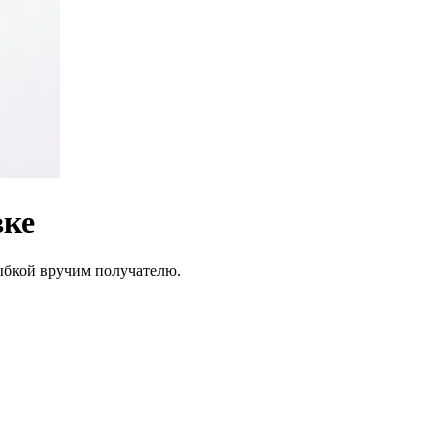
вке
лыбкой вручим получателю.