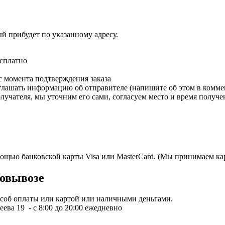
ый прибудет по указанному адресу.
есплатно
с момента подтверждения заказа
зглашать информацию об отправителе (напишите об этом в коммен
олучателя, мы уточним его сами, согласуем место и время получе
мощью банковской карты Visa или MasterCard. (Мы принимаем кар
овывозе
пособ оплаты или картой или наличными деньгами.
ева 19 - с 8:00 до 20:00 ежедневно