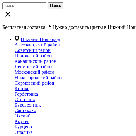
Поиск
Бесплатная доставка 🚀 Нужно доставить цветы в Нижний Новг
Нижний Новгород
Автозаводский район
Советский район
Приокский район
Канавинский район
Ленинский район
Московский район
Нижегородский район
Сормовский район
Кстово
Горбатовка
Стригино
Буревестник
Сартаково
Окский
Крутец
Бурцево
Опалиха