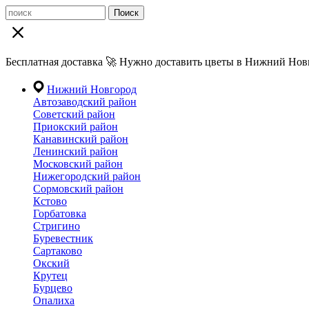
Поиск
Бесплатная доставка 🚀 Нужно доставить цветы в Нижний Новг
Нижний Новгород
Автозаводский район
Советский район
Приокский район
Канавинский район
Ленинский район
Московский район
Нижегородский район
Сормовский район
Кстово
Горбатовка
Стригино
Буревестник
Сартаково
Окский
Крутец
Бурцево
Опалиха