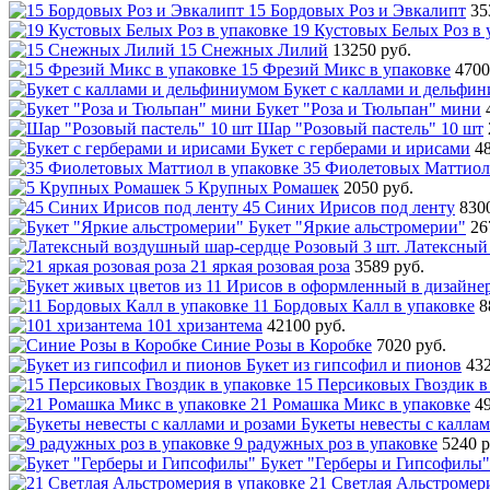
15 Бордовых Роз и Эвкалипт
35
19 Кустовых Белых Роз в 
15 Снежных Лилий
13250 руб.
15 Фрезий Микс в упаковке
4700
Букет с каллами и дельфи
Букет "Роза и Тюльпан" мини
Шар "Розовый пастель" 10 шт
Букет с герберами и ирисами
4
35 Фиолетовых Маттиол
5 Крупных Ромашек
2050 руб.
45 Синих Ирисов под ленту
830
Букет "Яркие альстромерии"
26
Латексный 
21 яркая розовая роза
3589 руб.
11 Бордовых Калл в упаковке
8
101 хризантема
42100 руб.
Синие Розы в Коробке
7020 руб.
Букет из гипсофил и пионов
432
15 Персиковых Гвоздик в
21 Ромашка Микс в упаковке
4
Букеты невесты с каллам
9 радужных роз в упаковке
5240 р
Букет "Герберы и Гипсофилы"
21 Светлая Альстромери