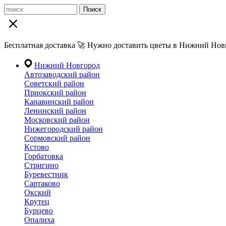
Поиск
Бесплатная доставка 🚀 Нужно доставить цветы в Нижний Новг
Нижний Новгород
Автозаводский район
Советский район
Приокский район
Канавинский район
Ленинский район
Московский район
Нижегородский район
Сормовский район
Кстово
Горбатовка
Стригино
Буревестник
Сартаково
Окский
Крутец
Бурцево
Опалиха