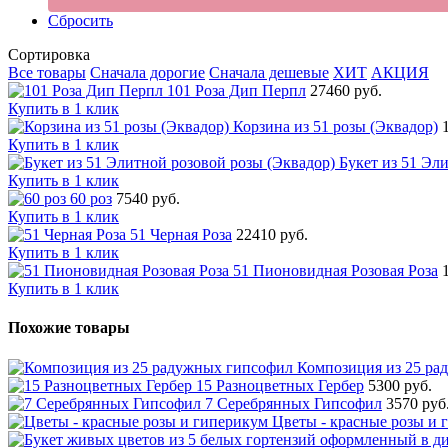
Сбросить
Сортировка
Все товары
Сначала дорогие
Сначала дешевые
ХИТ
АКЦИЯ
101 Роза Дип Перпл
27460 руб.
Купить в 1 клик
Корзина из 51 розы (Эквадор)
Купить в 1 клик
Букет из 51 Эл
Купить в 1 клик
60 роз
7540 руб.
Купить в 1 клик
51 Черная Роза
22410 руб.
Купить в 1 клик
51 Пионовидная Розовая Роза
Купить в 1 клик
Похожие товары
Композиция из 25 ра
15 Разноцветных Гербер
5300 руб.
7 Серебрянных Гипсофил
3570 руб
Цветы - красные розы и 