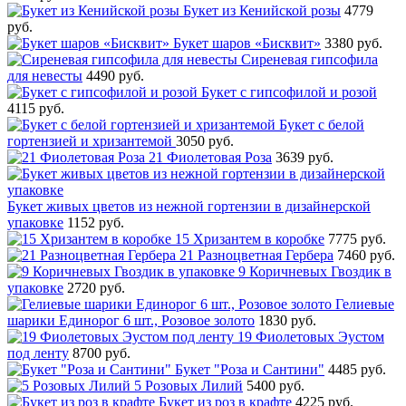
Букет из Кенийской розы
4779
руб.
Букет шаров «Бисквит»
3380 руб.
Сиреневая гипсофила
для невесты
4490 руб.
Букет с гипсофилой и розой
4115 руб.
Букет с белой
гортензией и хризантемой
3050 руб.
21 Фиолетовая Роза
3639 руб.
Букет живых цветов из нежной гортензии в дизайнерской
упаковке
1152 руб.
15 Хризантем в коробке
7775 руб.
21 Разноцветная Гербера
7460 руб.
9 Коричневых Гвоздик в
упаковке
2720 руб.
Гелиевые
шарики Единорог 6 шт., Розовое золото
1830 руб.
19 Фиолетовых Эустом
под ленту
8700 руб.
Букет "Роза и Сантини"
4485 руб.
5 Розовых Лилий
5400 руб.
Букет из роз в крафте
4225 руб.