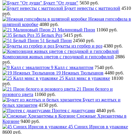
Букет "От души"
5650 руб.
Букет невесты с маттиолой
4510
руб.
Нежная гипсофила в
шляпной коробке
4080 руб.
21 Малиновый Пион
11060 руб.
35 Белых Роз
5415 руб.
51 Белый Пион
24560 руб.
Букеты из гербер и роз
4380 руб.
Композиция живых цветов с гвоздикой и гипсофилой
2886
руб.
9 Калл с эвкалиптом
7540 руб.
19 Нежных Тюльпанов
4480 руб.
25 Калл микс в упаковке
18100
руб.
21 Пион белого и
розового цвета
11060 руб.
Букет из желтых и
белых хризантем
4150 руб.
Протея с диантусами
4840 руб.
Снежные Хризантемы в
Корзине
9400 руб.
45 Синих Ирисов в упаковке
8600 руб.