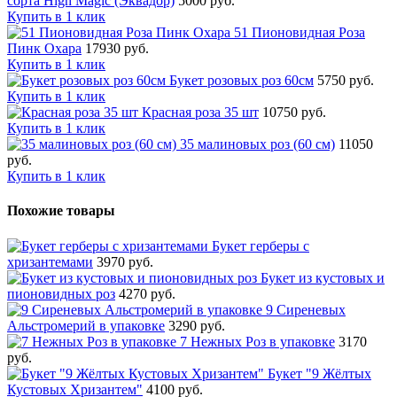
сорта High Magic (Эквадор)
5000 руб.
Купить в 1 клик
51 Пионовидная Роза
Пинк Охара
17930 руб.
Купить в 1 клик
Букет розовых роз 60см
5750 руб.
Купить в 1 клик
Красная роза 35 шт
10750 руб.
Купить в 1 клик
35 малиновых роз (60 см)
11050
руб.
Купить в 1 клик
Похожие товары
Букет герберы с
хризантемами
3970 руб.
Букет из кустовых и
пионовидных роз
4270 руб.
9 Сиреневых
Альстромерий в упаковке
3290 руб.
7 Нежных Роз в упаковке
3170
руб.
Букет "9 Жёлтых
Кустовых Хризантем"
4100 руб.