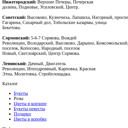
Нижегородский:
Верхние Печеры, Печерская
долина, Подновье, Усиловский, Центр.
Советский:
Высоково, Кузнечиха, Лапшиха, Нагорный, просп
Гагарина, Сахарный дол, Тобольские казармы, улица
Бекетова.
Сормовский:
5-6-7 Сормова, Вождей
Революции, Володарский, Высоково, Дарьино, Комсомольский
поселок, Копосово, Народный, поселок
Новый, Светлоярский, Центр Сормова.
Ленинский:
Дачный, Двигатель
Революции, Ипподромный, Карповка, Красная
Этна, Молитовка, Стройплощадка.
Каталог
Букеты
Розы
Цветы в корзине
Букеты невесты
Подарки
Цветы в коробке